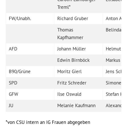
Treml
*
FW/Unabh.
Richard Gruber
Anton Alt
Thomas
Belinda K
Kapfhammer
AFD
Johann Müller
Helmuth S
Edwin Birnböck
Markus He
B90/Grüne
Moritz Gierl
Jens Schlü
SPD
Fritz Schreder
Simone Hi
GFW
Ilse Oswald
Stefan Ke
JU
Melanie Kaufmann
Alexander
*von CSU intern an IG Frauen abgegeben