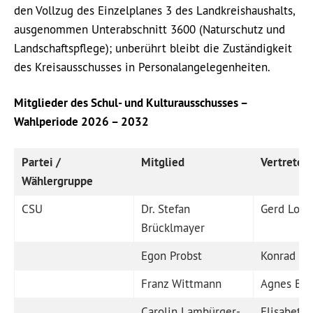
den Vollzug des Einzelplanes 3 des Landkreishaushalts,
ausgenommen Unterabschnitt 3600 (Naturschutz und
Landschaftspflege); unberührt bleibt die Zuständigkeit
des Kreisausschusses in Personalangelegenheiten.
Mitglieder des Schul- und Kulturausschusses –
Wahlperiode 2026 – 2032
Partei /
Mitglied
Vertreter/
Wählergruppe
CSU
Dr. Stefan
Gerd Lore
Brücklmayer
Egon Probst
Konrad Mü
Franz Wittmann
Agnes Brü
Carolin Lambürger-
Elisabeth 