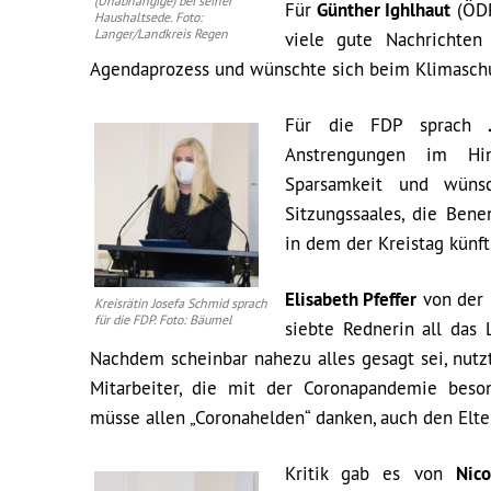
(Unabhängige) bei seiner
Für
Günther Ighlhaut
(ÖDP
Haushaltsede. Foto:
Langer/Landkreis Regen
viele gute Nachrichten
Agendaprozess und wünschte sich beim Klimasch
Für die FDP sprach
Anstrengungen im Hin
Sparsamkeit und wünsc
Sitzungssaales, die Ben
in dem der Kreistag künft
Elisabeth Pfeffer
von der I
Kreisrätin Josefa Schmid sprach
für die FDP. Foto: Bäumel
siebte Rednerin all das
Nachdem scheinbar nahezu alles gesagt sei, nutz
Mitarbeiter, die mit der Coronapandemie beson
müsse allen „Coronahelden“ danken, auch den Elte
Kritik gab es von
Nic