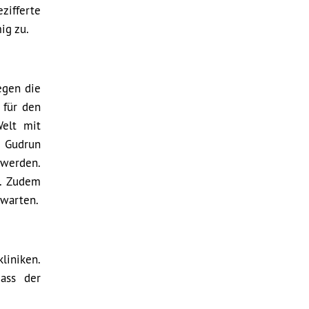
zifferte
ig zu.
egen die
 für den
Welt mit
, Gudrun
 werden.
n. Zudem
rwarten.
liniken.
ass der