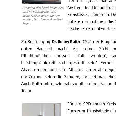
stellte fest, dass man al
Anstieg der Umlagekraft
Landrätin Rita Röhrl freute sich,
dass im vergangenen Jahr
Kreiskasse ankommen. Der
keine Kredite aufgenommen
wurden. Foto: Langer/Landkreis
höheren Einnahmen die 
Regen
Fischer einen guten Haus
Zu Beginn ging
Dr. Ronny Raith
(CSU) der Frage a
guten Haushalt macht. Aus seiner Sicht mü
Pflichtaufgaben müssen erfüllt werden“, 
Leistungsfähigkeit sichergestellt sein.“ Fer
Akzenten gegeben sein. All dies sah er als gege
die Zukunft seien die Schulen, hier sei man e
Auch Raith lobte, wie nahezu alle seiner Nachre
Team.
Für die SPD sprach Krei
Euro zum Haushalt des La