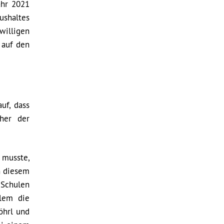
ahr 2021
shaltes
willigen
 auf den
uf, dass
cher der
 musste,
n diesem
Schulen
llem die
öhrl und