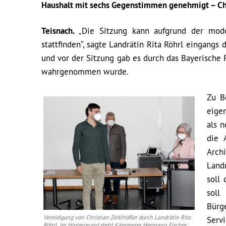
Haushalt mit sechs Gegenstimmen genehmigt – Chri
Teisnach.
„Die Sitzung kann aufgrund der mode
stattfinden“, sagte Landrätin Rita Röhrl eingangs
und vor der Sitzung gab es durch das Bayerische 
wahrgenommen wurde.
Zu B
eige
als n
die 
Arch
Land
soll
soll
Bürg
Vereidigung von Christian Zeitlhöfler durch Landrätin Rita
Serv
Röhrl. Im Hintergrund steht Kämmerer Hermann Fischer.