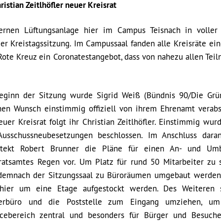
stian Zeitlhöfler neuer Kreisrat
rnen Lüftungsanlage hier im Campus Teisnach in voller
 der Kreistagssitzung. Im Campussaal fanden alle Kreisräte ei
Rote Kreuz ein Coronatestangebot, dass von nahezu allen Tei
eginn der Sitzung wurde Sigrid Weiß (Bündnis 90/Die Grü
nen Wunsch einstimmig offiziell von ihrem Ehrenamt verabs
euer Kreisrat folgt ihr Christian Zeitlhöfler. Einstimmig wu
Ausschussneubesetzungen beschlossen. Im Anschluss daran
itekt Robert Brunner die Pläne für einen An- und Um
ratsamtes Regen vor. Um Platz für rund 50 Mitarbeiter zu s
 demnach der Sitzungssaal zu Büroräumen umgebaut werde
 hier um eine Etage aufgestockt werden. Des Weiteren 
erbüro und die Poststelle zum Eingang umziehen, um
icebereich zentral und besonders für Bürger und Besuche