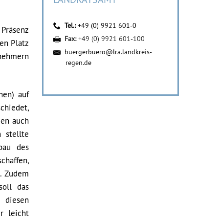
Tel.:
+49 (0) 9921 601-0
 Präsenz
Fax:
+49 (0) 9921 601-100
nen Platz
buergerbuero@lra.landkreis-
lnehmern
regen.de
nen) auf
chiedet,
rden auch
 stellte
bau des
chaffen,
n. Zudem
soll das
 diesen
r leicht