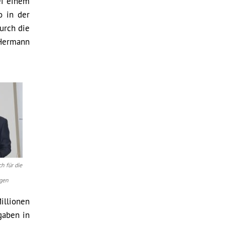
bei einem
o in der
urch die
 Hermann
h für die
egen
illionen
gaben in