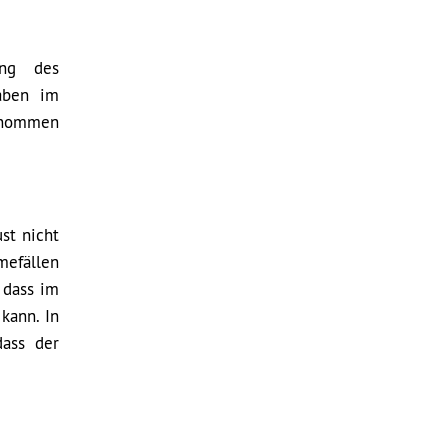
ung des
aben im
genommen
st nicht
mefällen
 dass im
kann. In
dass der