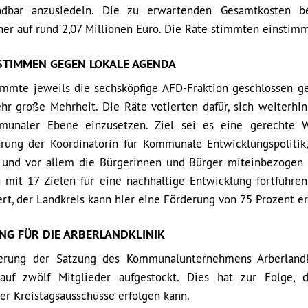
indbar anzusiedeln. Die zu erwartenden Gesamtkosten be
er auf rund 2,07 Millionen Euro. Die Räte stimmten einstimm
STIMMEN GEGEN LOKALE AGENDA
mmte jeweils die sechsköpfige AFD-Fraktion geschlossen g
hr große Mehrheit. Die Räte votierten dafür, sich weiterhin
munaler Ebene einzusetzen. Ziel sei es eine gerechte 
lärung der Koordinatorin für Kommunale Entwicklungspolitik
re und vor allem die Bürgerinnen und Bürger miteinbezogen
mit 17 Zielen für eine nachhaltige Entwicklung fortführe
ert, der Landkreis kann hier eine Förderung von 75 Prozent e
NG FÜR DIE ARBERLANDKLINIK
derung der Satzung des Kommunalunternehmens Arberlandk
f zwölf Mitglieder aufgestockt. Dies hat zur Folge, d
er Kreistagsausschüsse erfolgen kann.