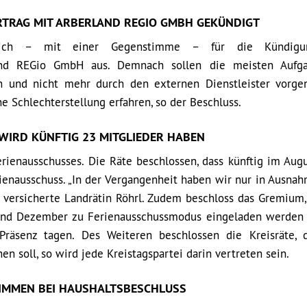
TRAG MIT ARBERLAND REGIO GMBH GEKÜNDIGT
 sich – mit einer Gegenstimme – für die Kündig
rland REGio GmbH aus. Demnach sollen die meisten Aufg
n und nicht mehr durch den externen Dienstleister vor
e Schlechterstellung erfahren, so der Beschluss.
WIRD KÜNFTIG 23 MITGLIEDER HABEN
rienausschusses. Die Räte beschlossen, dass künftig im Augu
rienausschuss. „In der Vergangenheit haben wir nur in Ausnah
, versicherte Landrätin Röhrl. Zudem beschloss das Gremium,
 und Dezember zu Ferienausschussmodus eingeladen werden 
räsenz tagen. Des Weiteren beschlossen die Kreisräte, 
n soll, so wird jede Kreistagspartei darin vertreten sein.
IMMEN BEI HAUSHALTSBESCHLUSS