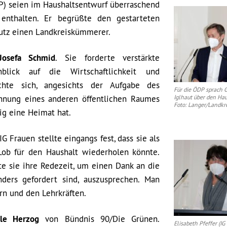
) seien im Haushaltsentwurf überraschend
 enthalten. Er begrüßte den gestarteten
utz einen Landkreiskümmerer.
Josefa Schmid
. Sie forderte verstärkte
blick auf die Wirtschaftlichkeit und
hte sich, angesichts der Aufgabe des
Für die ÖDP sprach 
ennung eines anderen öffentlichen Raumes
Iglhaut über den Hau
Foto: Langer/Landkr
ig eine Heimat hat.
G Frauen stellte eingangs fest, dass sie als
 Lob für den Haushalt wiederholen könnte.
te sie ihre Redezeit, um einen Dank an die
ders gefordert sind, auszusprechen. Man
rn und den Lehrkräften.
ole Herzog
von Bündnis 90/Die Grünen.
Elisabeth Pfeffer (IG