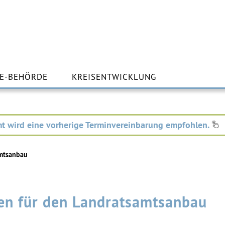
m
lt
E-BEHÖRDE
KREISENTWICKLUNG
ingen
t wird eine vorherige Terminvereinbarung empfohlen.
amtsanbau
sen für den Landratsamtsanbau