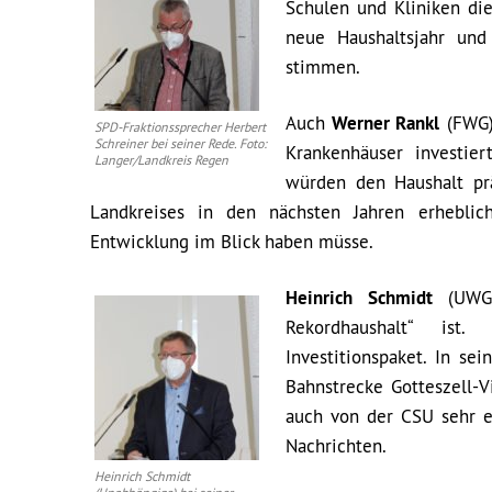
Schulen und Kliniken di
neue Haushaltsjahr und
stimmen.
Auch
Werner Rankl
(FWG) 
SPD-Fraktionssprecher Herbert
Schreiner bei seiner Rede. Foto:
Krankenhäuser investie
Langer/Landkreis Regen
würden den Haushalt prä
Landkreises in den nächsten Jahren erhebli
Entwicklung im Blick haben müsse.
Heinrich Schmidt
(UWG) 
Rekordhaushalt“ ist
Investitionspaket. In se
Bahnstrecke Gotteszell-V
auch von der CSU sehr e
Nachrichten.
Heinrich Schmidt