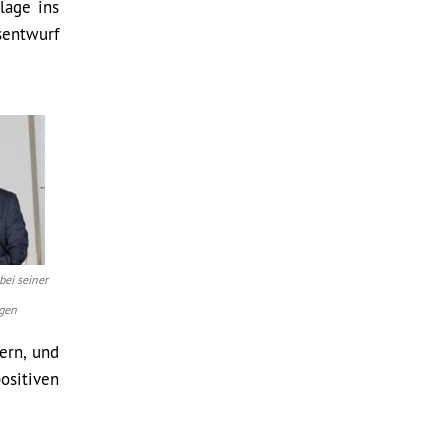
lage ins
sentwurf
bei seiner
egen
ern, und
ositiven