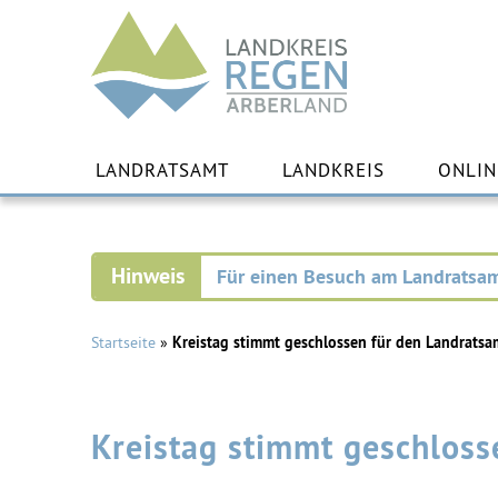
Landkreis
Regen
Zu
Inha
LANDRATSAMT
LANDKREIS
ONLIN
spr
Für einen Besuch am Landratsam
Startseite
»
Kreistag stimmt geschlossen für den Landrats
Kreistag stimmt geschlos