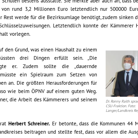
le Schulen bestens ausstatte. Sie merkte aber auch an, dass 
 von rund 3,2 Millionen Euro letztendlich nur 500000 Eur
 Rest werde für die Bezirksumlage benötigt, zudem sinken d
Schlüsselzuweisungen. Letztendlich konnte der Kämmerer
halt vorlegen.
uf den Grund, was einen Haushalt zu einem
ssten drei Dingen erfüllt sein. „Die
sagte er. Zudem sollte die „dauernde
ner müsste ein Spielraum zum Setzen von
ben an. Die größten Herausforderungen für
benso wie beim ÖPNV auf einem guten Weg.
dner, die Arbeit des Kämmerers und seinem
Dr. Ronny Raith sprac
CSU-Fraktion. Foto:
Langer/Landkreis R
srat
Herbert Schreiner.
Er betonte, dass die Kommunen 44 M
ndkreises beitragen und stellte fest, dass vor allem die Aus