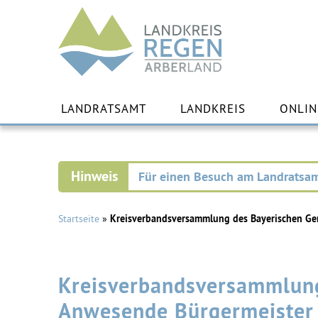
Landkreis
Regen
Zu
Inha
LANDRATSAMT
LANDKREIS
ONLIN
spr
Für einen Besuch am Landratsam
Startseite
»
Kreisverbandsversammlung des Bayerischen Gem
Kreisverbandsversammlung
Anwesende Bürgermeister 