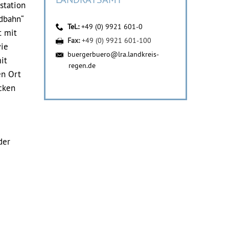
station
ldbahn“
Tel.:
+49 (0) 9921 601-0
t mit
Fax:
+49 (0) 9921 601-100
wie
buergerbuero@lra.landkreis-
it
regen.de
en Ort
cken
der