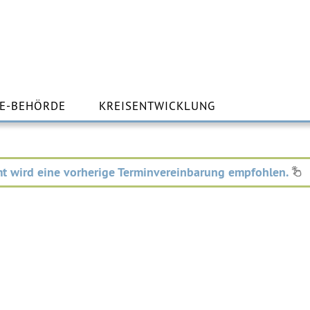
m
lt
E-BEHÖRDE
KREISENTWICKLUNG
ingen
t wird eine vorherige Terminvereinbarung empfohlen.