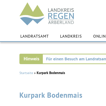
Landkreis
Regen
Zu
Inha
LANDRATSAMT
LANDKREIS
ONLIN
spr
Für einen Besuch am Landratsam
Startseite
»
Kurpark Bodenmais
Kurpark Bodenmais