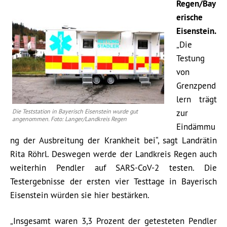
Regen/Bay
erische
Eisenstein.
„Die
Testung
von
Grenzpend
lern trägt
Die Teststation in Bayerisch Eisenstein wurde gut
zur
angenommen. Foto: Langer/Landkreis Regen
Eindämmu
ng der Ausbreitung der Krankheit bei“, sagt Landrätin
Rita Röhrl. Deswegen werde der Landkreis Regen auch
weiterhin Pendler auf SARS-CoV-2 testen. Die
Testergebnisse der ersten vier Testtage in Bayerisch
Eisenstein würden sie hier bestärken.
„Insgesamt waren 3,3 Prozent der getesteten Pendler