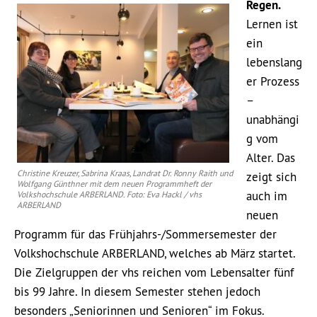
Regen.
Lernen ist
ein
lebenslang
er Prozess
–
unabhängi
g vom
Alter. Das
Christine Kreuzer, Sabrina Kraas, Landrat Dr. Ronny Raith und
zeigt sich
Wolfgang Günthner mit dem neuen Programmheft der
auch im
Volkshochschule ARBERLAND. Foto: Eva Hackl / vhs
ARBERLAND
neuen
Programm für das Frühjahrs-/Sommersemester der
Volkshochschule ARBERLAND, welches ab März startet.
Die Zielgruppen der vhs reichen vom Lebensalter fünf
bis 99 Jahre. In diesem Semester stehen jedoch
besonders „Seniorinnen und Senioren“ im Fokus.