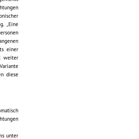
chtungen
nischer
g. „Eine
personen
gangenen
ts einer
t weiter
Variante
en diese
omatisch
chtungen
ms unter