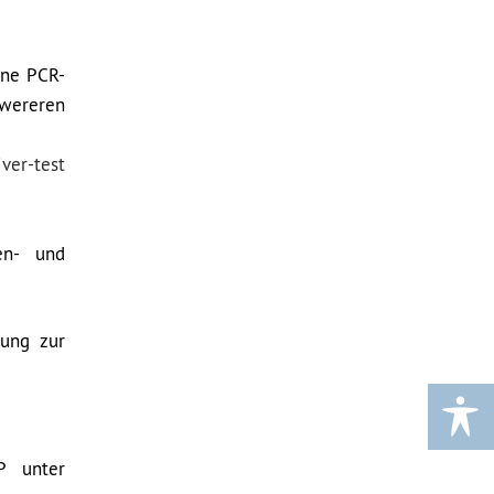
ine PCR-
hwereren
iver-test
en- und
tung zur
P unter