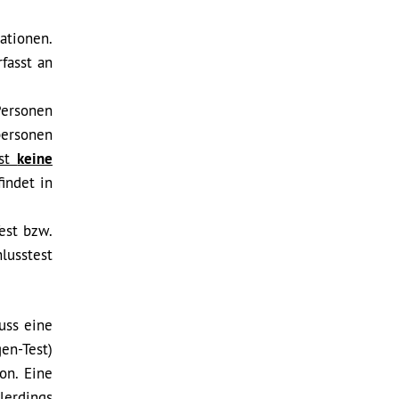
ationen.
fasst an
Personen
personen
ist
keine
indet in
est bzw.
lusstest
uss eine
en-Test)
on. Eine
lerdings