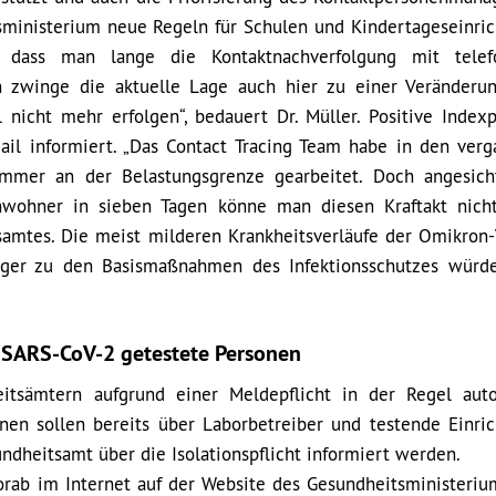
sministerium neue Regeln für Schulen und Kindertageseinri
, dass man lange die Kontaktnachverfolgung mit telefo
 zwinge die aktuelle Lage auch hier zu einer Veränderun
 nicht mehr erfolgen“, bedauert Dr. Müller. Positive Index
Mail informiert. „Das Contact Tracing Team habe in den ver
mmer an der Belastungsgrenze gearbeitet. Doch angesich
nwohner in sieben Tagen könne man diesen Kraftakt nich
tsamtes. Die meist milderen Krankheitsverläufe der Omikron-
ger zu den Basismaßnahmen des Infektionsschutzes würd
f SARS-CoV-2 getestete Personen
itsämtern aufgrund einer Meldepflicht in der Regel aut
onen sollen bereits über Laborbetreiber und testende Einri
dheitsamt über die Isolationspflicht informiert werden.
orab im Internet auf der Website des Gesundheitsministeriu