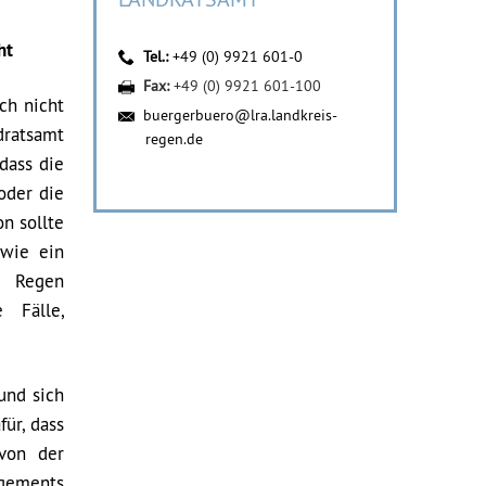
ht
Tel.:
+49 (0) 9921 601-0
Fax:
+49 (0) 9921 601-100
ch nicht
buergerbuero@lra.landkreis-
dratsamt
regen.de
dass die
 oder die
n sollte
owie ein
s Regen
 Fälle,
und sich
ür, dass
von der
agements