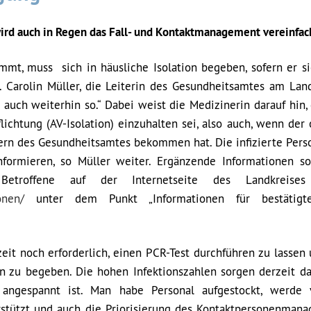
ird auch in Regen das Fall- und Kontaktmanagement vereinfac
mmt, muss sich in häusliche Isolation begeben, sofern er si
Dr. Carolin Müller, die Leiterin des Gesundheitsamtes am Lan
auch weiterhin so.“ Dabei weist die Medizinerin darauf hin, 
flichtung (AV-Isolation) einzuhalten sei, also auch, wenn der
tern des Gesundheitsamtes bekommen hat. Die infizierte Perso
nformieren, so Müller weiter. Ergänzende Informationen s
 Betroffene auf der Internetseite des Landkreise
onen/
unter dem Punkt „Informationen für bestätigte
eit noch erforderlich, einen PCR-Test durchführen zu lassen 
on zu begeben. Die hohen Infektionszahlen sorgen derzeit daf
angespannt ist. Man habe Personal aufgestockt, werde 
stützt und auch die Priorisierung des Kontaktpersonenman