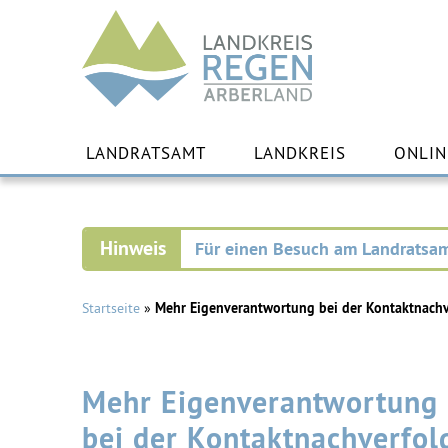
Landkreis
Regen
Zu
Inha
LANDRATSAMT
LANDKREIS
ONLIN
spr
Für einen Besuch am Landratsam
Startseite
»
Mehr Eigenverantwortung bei der Kontaktnach
Mehr Eigenverantwortung
bei der Kontaktnachverfo