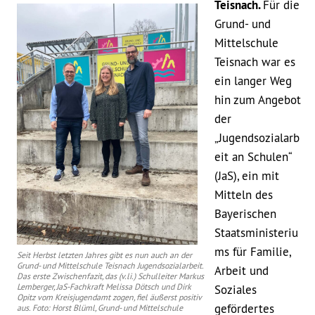
Teisnach.
Für die
Grund- und
Mittelschule
Teisnach war es
ein langer Weg
hin zum Angebot
der
„Jugendsozialarb
eit an Schulen“
(JaS), ein mit
Mitteln des
Bayerischen
Staatsministeriu
ms für Familie,
Seit Herbst letzten Jahres gibt es nun auch an der
Grund- und Mittelschule Teisnach Jugendsozialarbeit.
Arbeit und
Das erste Zwischenfazit, das (v.li.) Schulleiter Markus
Lemberger, JaS-Fachkraft Melissa Dötsch und Dirk
Soziales
Opitz vom Kreisjugendamt zogen, fiel äußerst positiv
gefördertes
aus. Foto: Horst Blüml, Grund- und Mittelschule