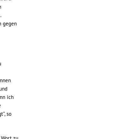
n
.
h gegen
u
innen
 und
enn ich
e
“, so
u Wort zu