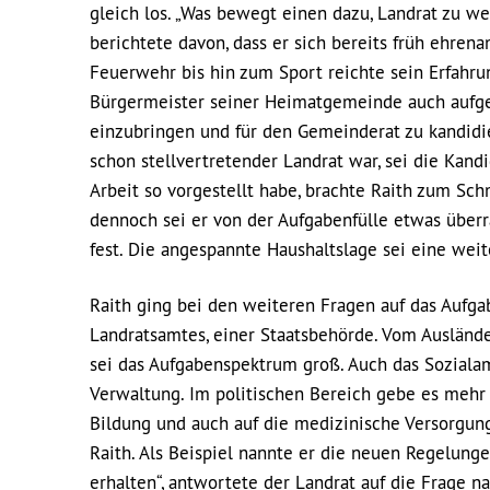
gleich los. „Was bewegt einen dazu, Landrat zu wer
berichtete davon, dass er sich bereits früh ehren
Feuerwehr bis hin zum Sport reichte sein Erfahru
Bürgermeister seiner Heimatgemeinde auch aufgefa
einzubringen und für den Gemeinderat zu kandidie
schon stellvertretender Landrat war, sei die Kandi
Arbeit so vorgestellt habe, brachte Raith zum Sch
dennoch sei er von der Aufgabenfülle etwas überra
fest. Die angespannte Haushaltslage sei eine weit
Raith ging bei den weiteren Fragen auf das Aufga
Landratsamtes, einer Staatsbehörde. Vom Ausländ
sei das Aufgabenspektrum groß. Auch das Sozial
Verwaltung. Im politischen Bereich gebe es mehr
Bildung und auch auf die medizinische Versorgung
Raith. Als Beispiel nannte er die neuen Regelunge
erhalten“, antwortete der Landrat auf die Frage n