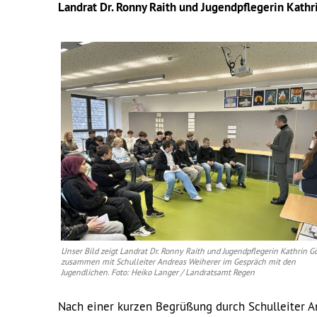
Landrat Dr. Ronny Raith und Jugendpflegerin Kathr
Unser Bild zeigt Landrat Dr. Ronny Raith und Jugendpflegerin Kathrin G
zusammen mit Schulleiter Andreas Weiherer im Gespräch mit den
Jugendlichen. Foto: Heiko Langer / Landratsamt Regen
Nach einer kurzen Begrüßung durch Schulleiter A