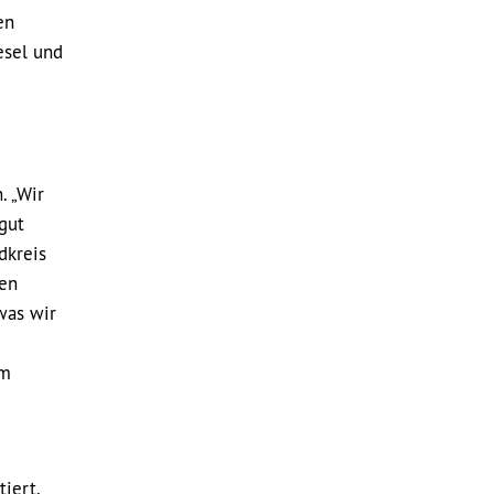
en
esel und
. „Wir
gut
dkreis
gen
was wir
um
iert.