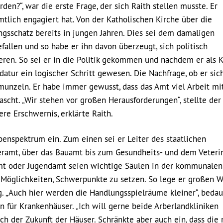
den?“, war die erste Frage, der sich Raith stellen musste. Er
amtlich engagiert hat. Von der Katholischen Kirche über die
ngsschatz bereits in jungen Jahren. Dies sei dem damaligen
llen und so habe er ihn davon überzeugt, sich politisch
ren. So sei er in die Politik gekommen und nachdem er als K
datur ein logischer Schritt gewesen. Die Nachfrage, ob er sic
munzeln. Er habe immer gewusst, dass das Amt viel Arbeit mit
scht. „Wir stehen vor großen Herausforderungen“, stellte der
ere Erschwernis, erklärte Raith.
benspektrum ein. Zum einen sei er Leiter des staatlichen
eramt, über das Bauamt bis zum Gesundheits- und dem Veteri
amt oder Jugendamt seien wichtige Säulen in der kommunalen
 Möglichkeiten, Schwerpunkte zu setzen. So lege er großen W
. „Auch hier werden die Handlungsspielräume kleiner“, beda
n für Krankenhäuser. „Ich will gerne beide Arberlandkliniken
ach der Zukunft der Häuser. Schränkte aber auch ein, dass die