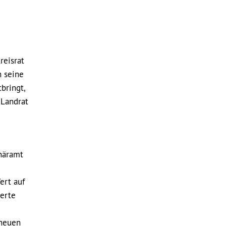
reisrat
h seine
bringt,
 Landrat
näramt
ert auf
uerte
 neuen