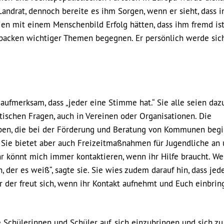
Landrat, dennoch bereite es ihm Sorgen, wenn er sieht, dass i
en mit einem Menschenbild Erfolg hätten, dass ihm fremd ist
packen wichtiger Themen begegnen. Er persönlich werde sic
aufmerksam, dass „jeder eine Stimme hat.“ Sie alle seien daz
itischen Fragen, auch in Vereinen oder Organisationen. Die
gaben, die bei der Förderung und Beratung von Kommunen beg
 Sie bietet aber auch Freizeitmaßnahmen für Jugendliche an
„Ihr könnt mich immer kontaktieren, wenn ihr Hilfe braucht. W
 der es weiß“, sagte sie. Sie wies zudem darauf hin, dass jed
der freut sich, wenn ihr Kontakt aufnehmt und Euch einbringt
ie Schülerinnen und Schüler auf, sich einzubringen und sich z