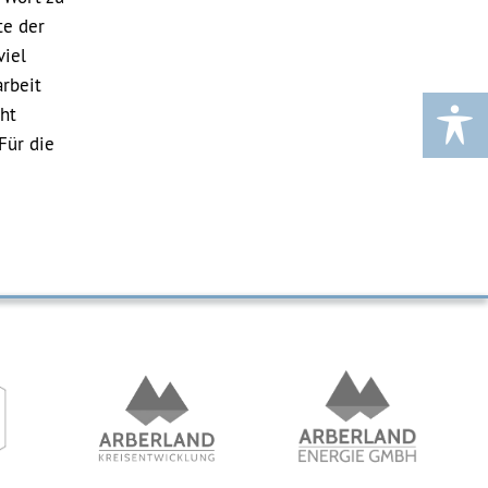
te der
viel
arbeit
cht
Für die