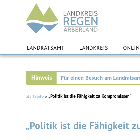
Landkreis
Regen
Zu
Inha
LANDRATSAMT
LANDKREIS
ONLIN
spr
Für einen Besuch am Landratsam
Startseite
»
„Politik ist die Fähigkeit zu Kompromissen“
„Politik ist die Fähigkeit