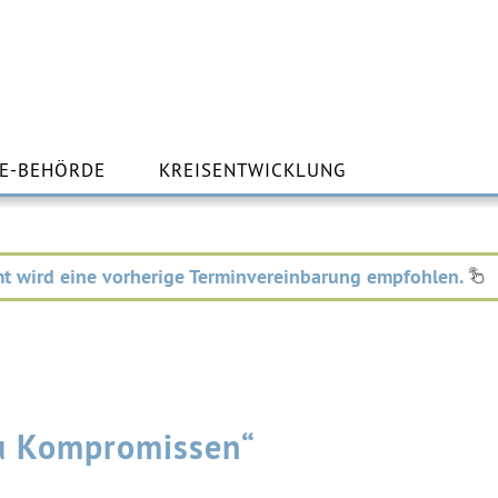
m
lt
E-BEHÖRDE
KREISENTWICKLUNG
ingen
t wird eine vorherige Terminvereinbarung empfohlen.
 zu Kompromissen“