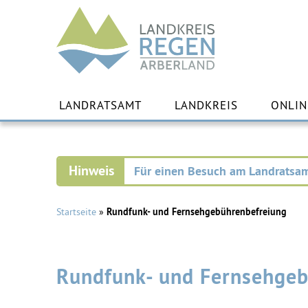
Landkreis
Regen
Zu
Inha
LANDRATSAMT
LANDKREIS
ONLIN
spr
Für einen Besuch am Landratsam
Startseite
»
Rundfunk- und Fernsehgebührenbefreiung
Rundfunk- und Fernsehgeb