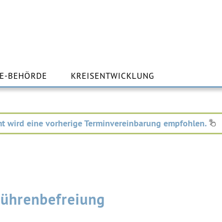
m
lt
E-BEHÖRDE
KREISENTWICKLUNG
ingen
t wird eine vorherige Terminvereinbarung empfohlen.
ührenbefreiung