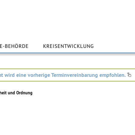
m
lt
E-BEHÖRDE
KREISENTWICKLUNG
ingen
t wird eine vorherige Terminvereinbarung empfohlen.
rheit und Ordnung