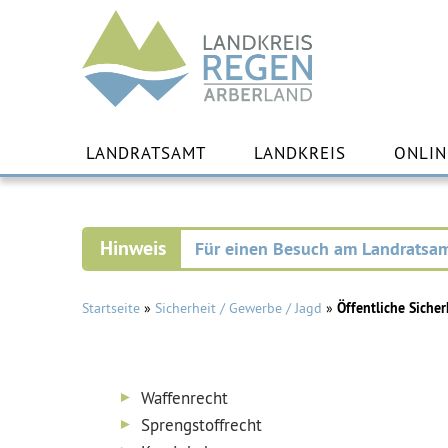
Landkreis
Regen
Zu
Inha
LANDRATSAMT
LANDKREIS
ONLIN
spr
Für einen Besuch am Landratsam
Startseite
»
Sicherheit / Gewerbe / Jagd
»
Öffentliche Siche
Waffenrecht
Sprengstoffrecht