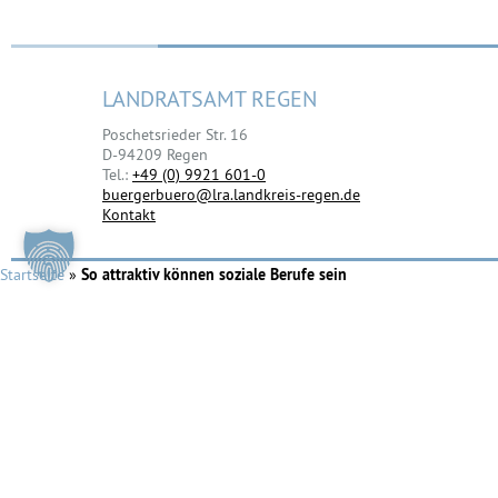
LANDRATSAMT REGEN
Poschetsrieder Str. 16
D-94209 Regen
Tel.:
+49 (0) 9921 601-0
buergerbuero@lra.landkreis-regen.de
Kontakt
Startseite
»
So attraktiv können soziale Berufe sein