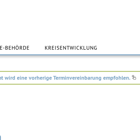
m
lt
E-BEHÖRDE
KREISENTWICKLUNG
ingen
t wird eine vorherige Terminvereinbarung empfohlen.
n