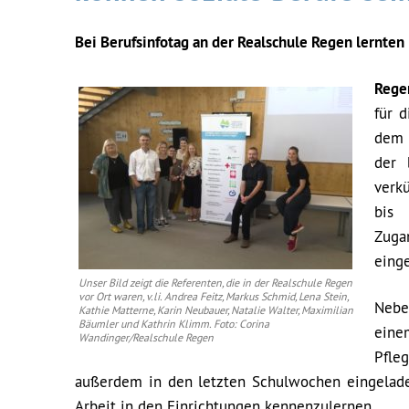
Bei Berufsinfotag an der Realschule Regen lernten
Rege
für d
dem 
der 
verk
bis
Zuga
eing
Unser Bild zeigt die Referenten, die in der Realschule Regen
vor Ort waren, v.li. Andrea Feitz, Markus Schmid, Lena Stein,
Nebe
Kathie Matterne, Karin Neubauer, Natalie Walter, Maximilian
Bäumler und Kathrin Klimm. Foto: Corina
eine
Wandinger/Realschule Regen
Pfle
außerdem in den letzten Schulwochen eingeladen
Arbeit in den Einrichtungen kennenzulernen.