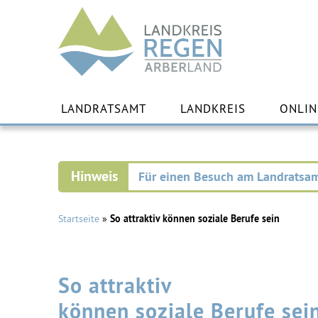
Landkreis
Regen
Zu
Inha
LANDRATSAMT
LANDKREIS
ONLIN
spr
Für einen Besuch am Landratsam
Startseite
»
So attraktiv können soziale Berufe sein
So attraktiv
können soziale Berufe sei