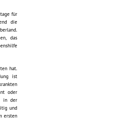
tage für
end die
berland.
en, das
enshilfe
ten hat.
dung ist
krankten
ant oder
e in der
itig und
m ersten