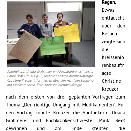
Regen.
Etwas
enttäuscht
über den
Besuch
zeigte sich
die
Kreissenio
renbeauftr
Apothekerin Ursula Grabmeier und Fachkrankenschwester
agte
Paula Reiß-Umlauf (v.li.) und die Kreisseniorenbeauftragte
Christine
Christine Kreuzer informierten über den richtigen Umgang
mit Medikamenten. Foto: Kreisseniorenbeauftragte
Kreuzer
nach dem ersten von drei geplanten Vorträgen zum
Thema „Der richtige Umgang mit Medikamenten“. Für
den Vortrag konnte Kreuzer die Apothekerin Ursula
Grabmeier und Fachkrankenschwester Paula Reiß
gewinnen und am Ende stellten die