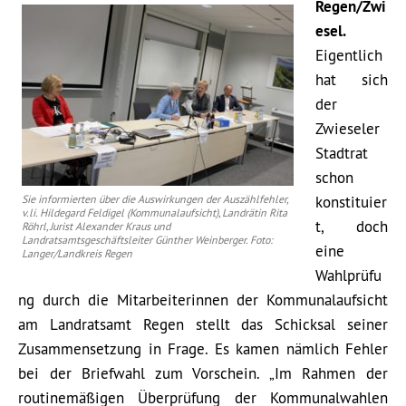
Regen/Zwi
esel.
Eigentlich
hat sich
der
Zwieseler
Stadtrat
schon
Sie informierten über die Auswirkungen der Auszählfehler,
konstituier
v.li. Hildegard Feldigel (Kommunalaufsicht), Landrätin Rita
t, doch
Röhrl, Jurist Alexander Kraus und
Landratsamtsgeschäftsleiter Günther Weinberger. Foto:
eine
Langer/Landkreis Regen
Wahlprüfu
ng durch die Mitarbeiterinnen der Kommunalaufsicht
am Landratsamt Regen stellt das Schicksal seiner
Zusammensetzung in Frage. Es kamen nämlich Fehler
bei der Briefwahl zum Vorschein. „Im Rahmen der
routinemäßigen Überprüfung der Kommunalwahlen