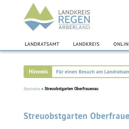
Landkreis
Regen
Zu
Inha
LANDRATSAMT
LANDKREIS
ONLIN
spr
Für einen Besuch am Landratsam
Startseite
»
Streuobstgarten Oberfrauenau
Streuobstgarten Oberfrau