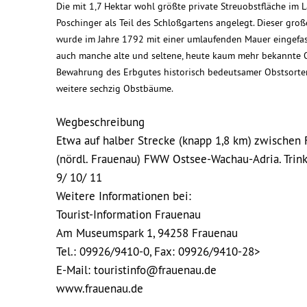
Die mit 1,7 Hektar wohl größte private Streuobstfläche im 
Poschinger als Teil des Schloßgartens angelegt. Dieser gro
wurde im Jahre 1792 mit einer umlaufenden Mauer eingefass
auch manche alte und seltene, heute kaum mehr bekannte Obs
Bewahrung des Erbgutes historisch bedeutsamer Obstsorten
weitere sechzig Obstbäume.
Wegbeschreibung
Etwa auf halber Strecke (knapp 1,8 km) zwischen 
(nördl. Frauenau) FWW Ostsee-Wachau-Adria. Tri
9/ 10/ 11
Weitere Informationen bei:
Tourist-Information Frauenau
Am Museumspark 1, 94258 Frauenau
Tel.: 09926/9410-0, Fax: 09926/9410-28>
E-Mail: touristinfo@frauenau.de
www.frauenau.de