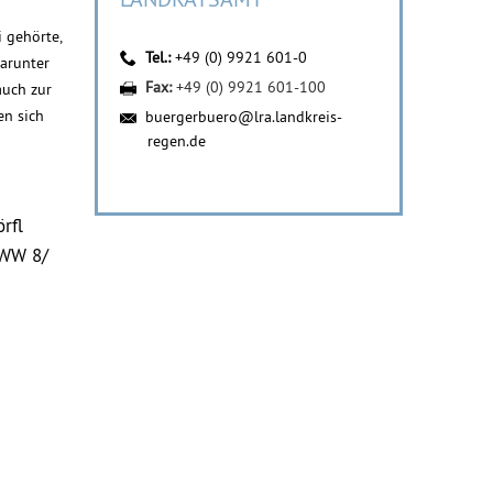
i gehörte,
Tel.:
+49 (0) 9921 601-0
darunter
Fax:
+49 (0) 9921 601-100
auch zur
en sich
buergerbuero@lra.landkreis-
regen.de
rfl
RWW 8/