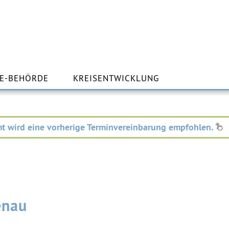
m
lt
E-BEHÖRDE
KREISENTWICKLUNG
ingen
t wird eine vorherige Terminvereinbarung empfohlen.
enau