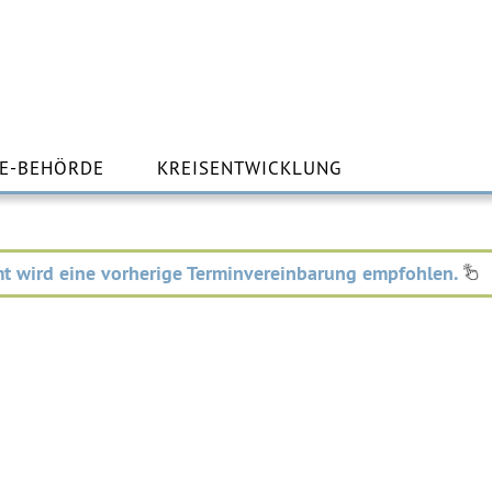
m
lt
E-BEHÖRDE
KREISENTWICKLUNG
ingen
t wird eine vorherige Terminvereinbarung empfohlen.