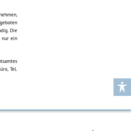
rnehmen,
ngeboten
dig. Die
 nur ein
tsamtes
ro, Tel.