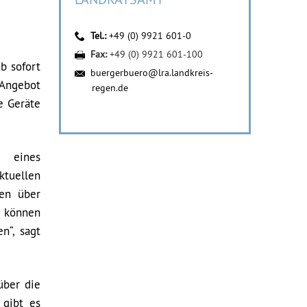
Tel.:
+49 (0) 9921 601-0
Fax:
+49 (0) 9921 601-100
b sofort
buergerbuero@lra.landkreis-
 Angebot
regen.de
e Geräte
r eines
tuellen
den über
o können
n“, sagt
über die
 gibt es