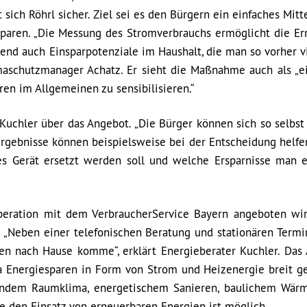
sich Röhrl sicher. Ziel sei es den Bürgern ein einfaches Mitt
paren. „Die Messung des Stromverbrauchs ermöglicht die Er
end auch Einsparpotenziale im Haushalt, die man so vorher vi
imaschutzmanager Achatz. Er sieht die Maßnahme auch als „e
ren im Allgemeinen zu sensibilisieren.“
Kuchler über das Angebot. „Die Bürger können sich so selbst 
Ergebnisse können beispielsweise bei der Entscheidung helfen
es Gerät ersetzt werden soll und welche Ersparnisse man 
operation mit dem VerbraucherService Bayern angeboten wir
 „Neben einer telefonischen Beratung und stationären Termi
hen nach Hause komme“, erklärt Energieberater Kuchler. Das
 Energiesparen in Form von Strom und Heizenergie breit ge
undem Raumklima, energetischem Sanieren, baulichem Wär
e den Einsatz von erneuerbaren Energien ist möglich.