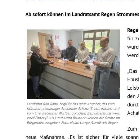
Ab sofort können im Landratsamt Regen Strommes
Rege
für 
wurd
werd
„Da
Haus
Leis
den 
durc
Landrätin Rita Röhrl begrüßt das neue Angebot, das vom
Klimaschutzmanager Alexander Achatz (3.v.li.) initiiert und
Achat
vom Energieberater Wolfgang Kuchler (re.) unterstützt wird.
Josef Ebner (2.v.li.) und Anita Brunner werden die Geräte im
Bürgerbüro ausgeben. Foto: Heiko Langer/Landkreis Regen
Zum 
neue Maßnahme. „Es ist sicher für viele span