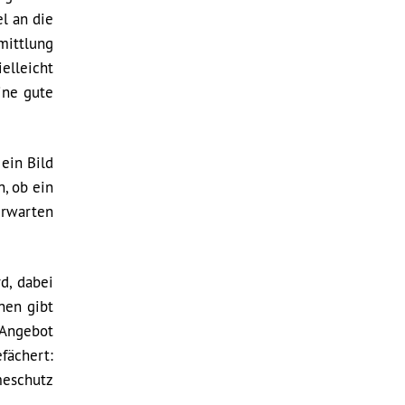
el an die
mittlung
elleicht
ine gute
ein Bild
, ob ein
erwarten
d, dabei
nen gibt
 Angebot
fächert:
meschutz