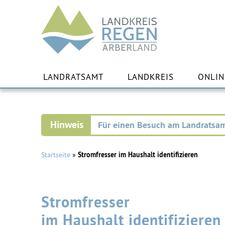
Landkreis
Regen
Zu
Inha
LANDRATSAMT
LANDKREIS
ONLIN
spr
Für einen Besuch am Landratsam
Startseite
»
Stromfresser im Haushalt identifizieren
Stromfresser
im Haushalt identifizieren