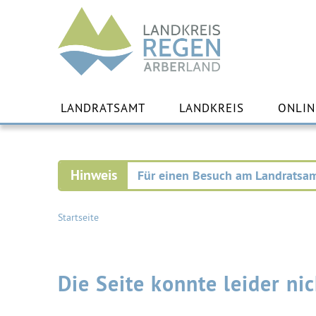
Landkreis
Regen
Zu
Inha
LANDRATSAMT
LANDKREIS
ONLIN
spr
Für einen Besuch am Landratsam
Startseite
Die Seite konnte leider n