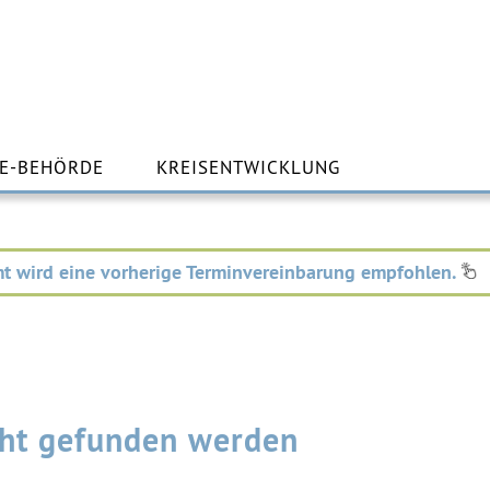
m
lt
E-BEHÖRDE
KREISENTWICKLUNG
ingen
t wird eine vorherige Terminvereinbarung empfohlen.
icht gefunden werden