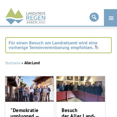
Landkreis
Regen
Für einen Besuch am Landratsamt wird eine
vorherige Terminvereinbarung empfohlen.
Startseite
»
Aller.Land
"Demokratie
Besuch
unplugged —
der Aller.Land-