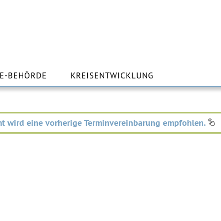
m
lt
E-BEHÖRDE
KREISENTWICKLUNG
ingen
t wird eine vorherige Terminvereinbarung empfohlen.