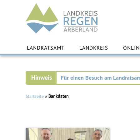
Landkreis
Regen
Zu
Inha
LANDRATSAMT
LANDKREIS
ONLIN
spr
Für einen Besuch am Landratsam
Startseite
»
Bankdaten