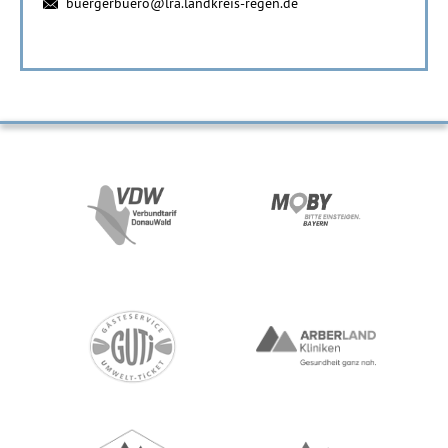
buergerbuero@lra.landkreis-regen.de