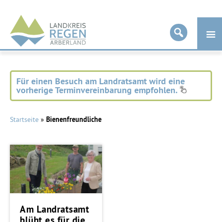
Landkreis
Regen
Für einen Besuch am Landratsamt wird eine
vorherige Terminvereinbarung empfohlen.
Startseite
»
Bienenfreundliche
Am Landratsamt
blüht es für die