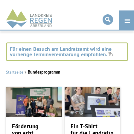
Landkreis
Regen
Für einen Besuch am Landratsamt wird eine
vorherige Terminvereinbarung empfohlen.
Startseite
»
Bundesprogramm
Förderung
Ein T-Shirt
von acht
für die Landrätin