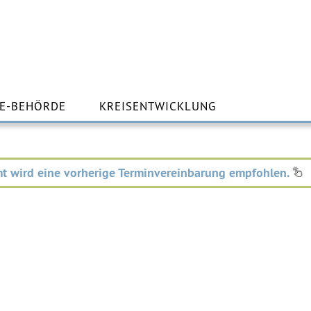
m
lt
E-BEHÖRDE
KREISENTWICKLUNG
ingen
t wird eine vorherige Terminvereinbarung empfohlen.