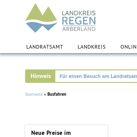
Landkreis
Regen
Zu
Inha
LANDRATSAMT
LANDKREIS
ONLIN
spr
Für einen Besuch am Landratsam
Startseite
»
Busfahren
Neue Preise im