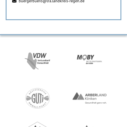
buergerbuero@lra.landkreis-regen.de