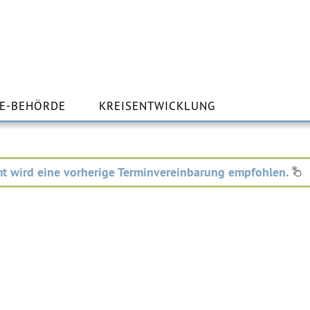
m
lt
E-BEHÖRDE
KREISENTWICKLUNG
ingen
t wird eine vorherige Terminvereinbarung empfohlen.