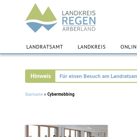
Landkreis
Regen
Zu
Inha
LANDRATSAMT
LANDKREIS
ONLIN
spr
Für einen Besuch am Landratsam
Startseite
»
Cybermobbing