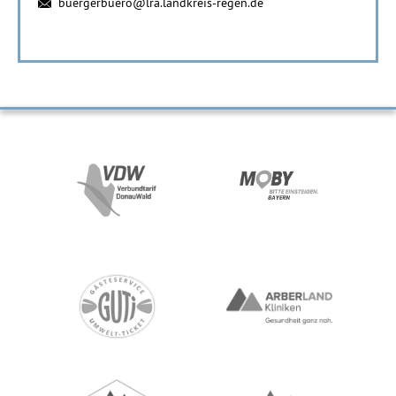
buergerbuero@lra.landkreis-regen.de