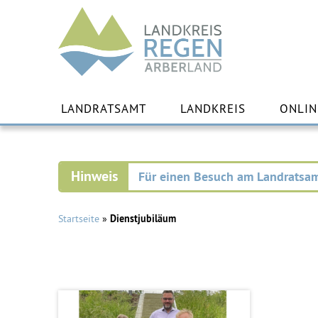
Landkreis
Regen
Zu
Inha
LANDRATSAMT
LANDKREIS
ONLIN
spr
Für einen Besuch am Landratsam
Startseite
»
Dienstjubiläum