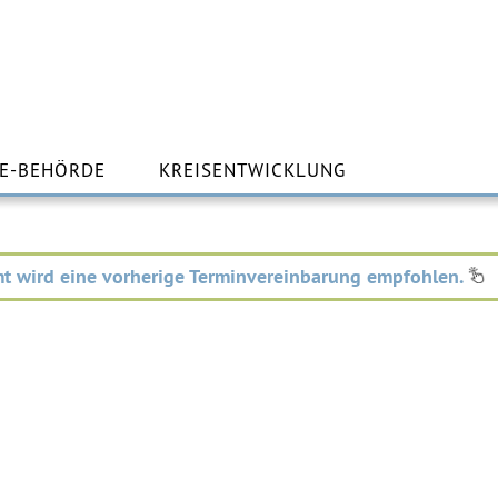
m
lt
E-BEHÖRDE
KREISENTWICKLUNG
ingen
t wird eine vorherige Terminvereinbarung empfohlen.