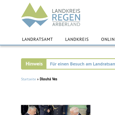
Landkreis
Regen
Zu
Inha
LANDRATSAMT
LANDKREIS
ONLIN
spr
Für einen Besuch am Landratsam
Startseite
»
Dlouhá Ves