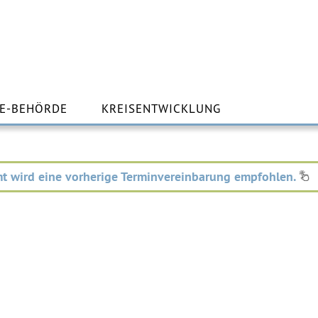
m
lt
E-BEHÖRDE
KREISENTWICKLUNG
ingen
t wird eine vorherige Terminvereinbarung empfohlen.