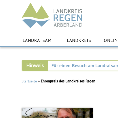
Landkreis
Regen
Zu
Inha
LANDRATSAMT
LANDKREIS
ONLIN
spr
Für einen Besuch am Landratsam
Startseite
»
Ehrenpreis des Landkreises Regen