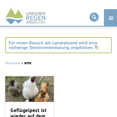
Landkreis
Regen
Für einen Besuch am Landratsamt wird eine
vorherige Terminvereinbarung empfohlen.
Startseite
»
ente
Geflügelpest ist
wieder auf dem