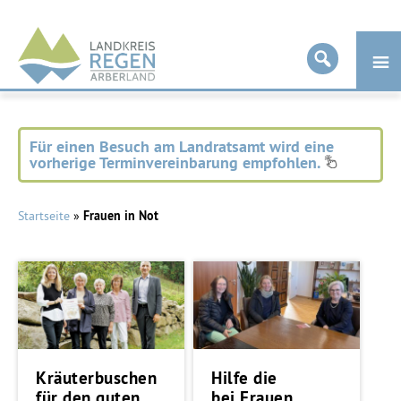
Landkreis
Regen
Für einen Besuch am Landratsamt wird eine
vorherige Terminvereinbarung empfohlen.
Startseite
»
Frauen in Not
Kräuterbuschen
Hilfe die
für den guten
bei Frauen