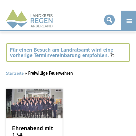
Landkreis
Regen
Für einen Besuch am Landratsamt wird eine
vorherige Terminvereinbarung empfohlen.
Startseite
»
Freiwillige Feuerwehren
Ehrenabend mit
134