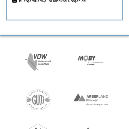
buergerbuero@lra.landkreis-regen.de