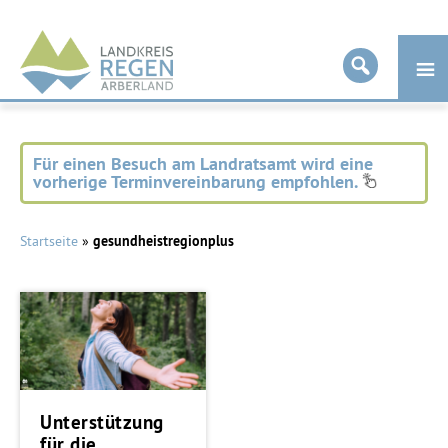
Landkreis
Regen
Für einen Besuch am Landratsamt wird eine
vorherige Terminvereinbarung empfohlen.
Startseite
»
gesundheistregionplus
Unterstützung
für die