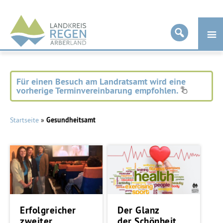
Landkreis
Regen
Für einen Besuch am Landratsamt wird eine
vorherige Terminvereinbarung empfohlen.
Startseite
»
Gesundheitsamt
Erfolgreicher
Der Glanz
zweiter
der Schönheit