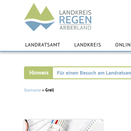
Landkreis
Regen
Zu
Inha
LANDRATSAMT
LANDKREIS
ONLIN
spr
Für einen Besuch am Landratsam
Startseite
»
Greil