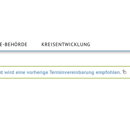
m
lt
E-BEHÖRDE
KREISENTWICKLUNG
ingen
t wird eine vorherige Terminvereinbarung empfohlen.