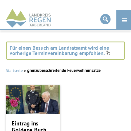
Landkreis
Regen
Für einen Besuch am Landratsamt wird eine
vorherige Terminvereinbarung empfohlen.
Startseite
»
grenzüberschreitende Feuerwehreinsätze
Eintrag ins
Goldene Buch