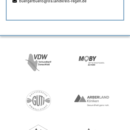
buergerbuero@lra.landkreis-regen.de