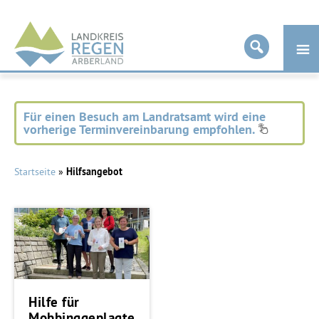
Landkreis
Regen
Für einen Besuch am Landratsamt wird eine
vorherige Terminvereinbarung empfohlen.
Startseite
»
Hilfsangebot
Hilfe für
Mobbinggeplagte