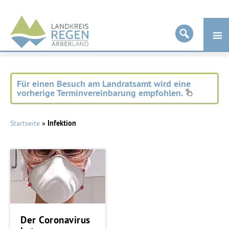
Landkreis
Regen
Für einen Besuch am Landratsamt wird eine
vorherige Terminvereinbarung empfohlen.
Startseite
»
Infektion
Der Coronavirus