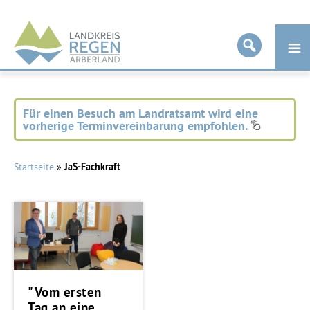
Landkreis
Regen
Für einen Besuch am Landratsamt wird eine
vorherige Terminvereinbarung empfohlen.
Startseite
»
JaS-Fachkraft
"Vom ersten
Tag an eine