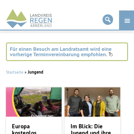
Landkreis
Regen
Für einen Besuch am Landratsamt wird eine
vorherige Terminvereinbarung empfohlen.
Startseite
»
Jungend
Europa
Im Blick: Die
kostenlos
Jugend und ihre