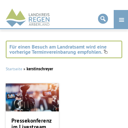
Landkreis
Regen
Für einen Besuch am Landratsamt wird eine
vorherige Terminvereinbarung empfohlen.
Startseite
»
kerstinschreyer
Pressekonferenz
im Livestream