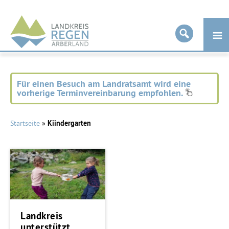
Landkreis
Regen
Für einen Besuch am Landratsamt wird eine
vorherige Terminvereinbarung empfohlen.
Startseite
»
Kiindergarten
Landkreis
unterstützt