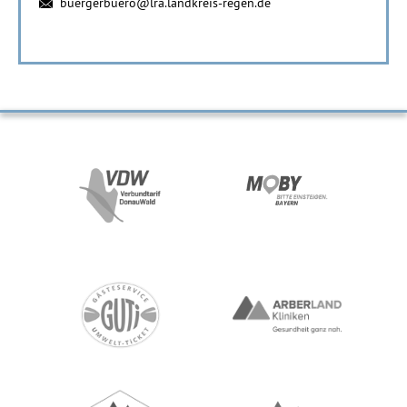
buergerbuero@lra.landkreis-regen.de