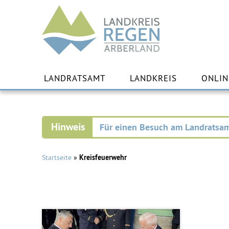
Landkreis
Regen
Zu
Inha
LANDRATSAMT
LANDKREIS
ONLIN
spr
Für einen Besuch am Landratsam
Startseite
»
Kreisfeuerwehr