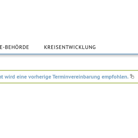
m
lt
E-BEHÖRDE
KREISENTWICKLUNG
ingen
t wird eine vorherige Terminvereinbarung empfohlen.