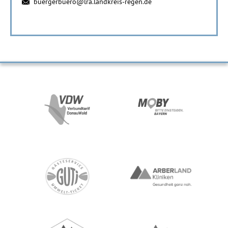
buergerbuero@lra.landkreis-regen.de