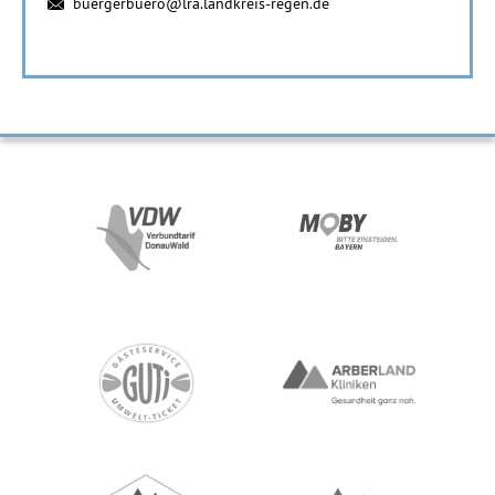
buergerbuero@lra.landkreis-regen.de