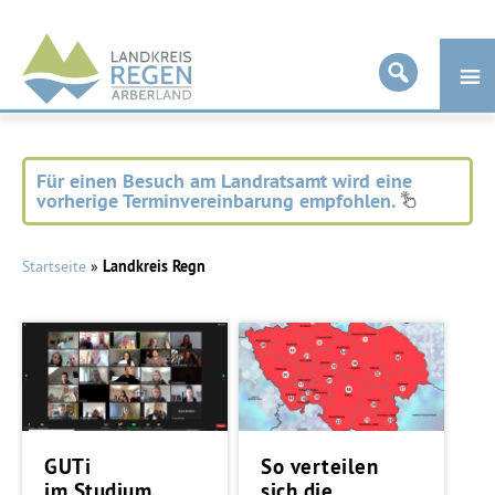
Landkreis
Regen
Für einen Besuch am Landratsamt wird eine
vorherige Terminvereinbarung empfohlen.
Startseite
»
Landkreis Regn
GUTi
So verteilen
im Studium
sich die