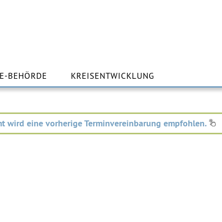
m
lt
E-BEHÖRDE
KREISENTWICKLUNG
ingen
t wird eine vorherige Terminvereinbarung empfohlen.