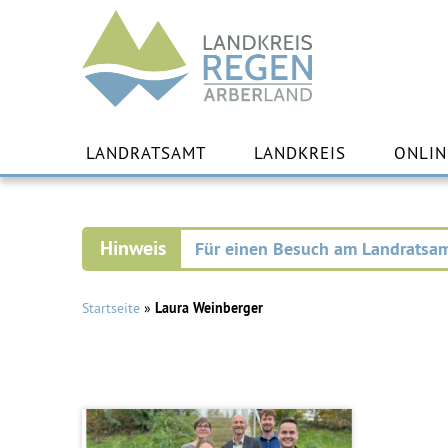
Landkreis
Regen
Zu
Inha
LANDRATSAMT
LANDKREIS
ONLIN
spr
Für einen Besuch am Landratsam
Startseite
»
Laura Weinberger